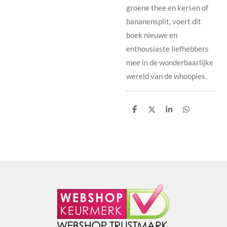
groene thee en kersen of
bananensplit, voert dit
boek nieuwe en
enthousiaste liefhebbers
mee in de wonderbaarlijke
wereld van de whoopies.
D
D
S
D
e
e
h
e
l
e
a
l
e
l
r
e
n
e
n