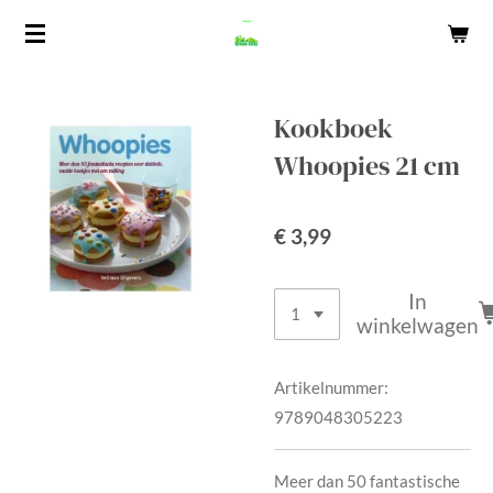
Ga
direct
naar
de
Kookboek
hoofdinhoud
Whoopies 21 cm
€ 3,99
In
winkelwagen
Artikelnummer:
9789048305223
Meer dan 50 fantastische