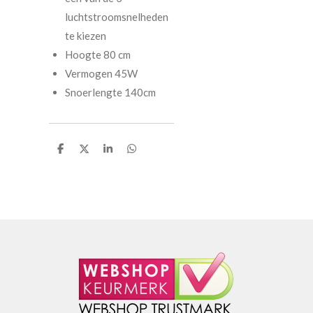
luchtstroomsnelheden
te kiezen
Hoogte 80 cm
Vermogen 45W
Snoerlengte 140cm
D
D
S
D
e
e
h
e
l
e
a
l
e
l
r
e
n
e
n