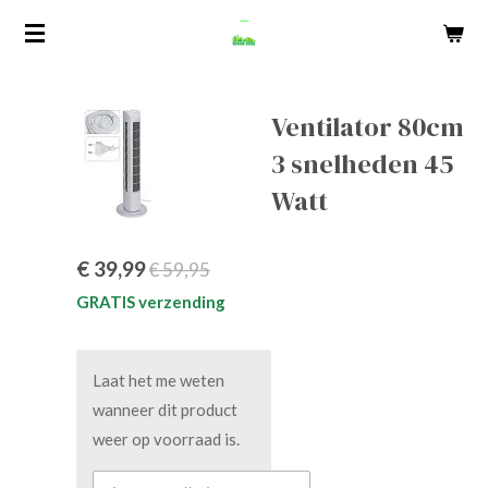
Ga
direct
naar
de
Ventilator 80cm
hoofdinhoud
3 snelheden 45
Watt
€ 39,99
€ 59,95
GRATIS verzending
Laat het me weten
wanneer dit product
weer op voorraad is.