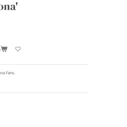
ona'
n
na fans.