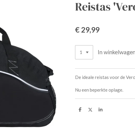
Reistas 'Ver
€ 29,99
In winkelwage
De ideale reistas voor de Vero
Nu een beperkte oplage.
D
D
S
e
e
h
l
e
a
e
l
r
n
e