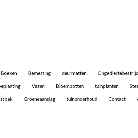
Boeken
Bemesting
deurmatten
Ongediertebestrij
beplanting
Vazen
Bloempotten
tuinplanten
Ste
stbak
Groeneaanslag
tuinonderhoud
Contact