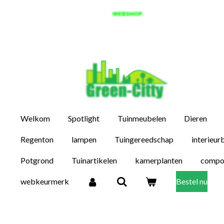
Ga
direct
naar
de
hoofdinhoud
Welkom
Spotlight
Tuinmeubelen
Dieren
Regenton
lampen
Tuingereedschap
interieur
Potgrond
Tuinartikelen
kamerplanten
compo
webkeurmerk
Bestel nu